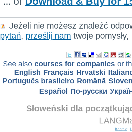
... or
Download & Buy for 15
Jeżeli nie możesz znaleźć odpo
pytań
,
prześlij nam
twoje pomysły, 
See also
courses for companies
or th
English
Français
Hrvatski
Italian
Português brasileiro
Română
Slove
Еspañol
По-русски
Украї
Słoweński dla początkują
LANGMast
Kontakt
-
L