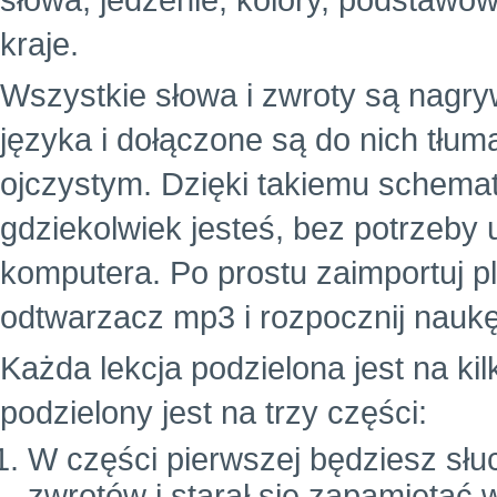
słowa, jedzenie, kolory, podstawowe
kraje.
Wszystkie słowa i zwroty są nagr
języka i dołączone są do nich tłu
ojczystym. Dzięki takiemu schema
gdziekolwiek jesteś, bez potrzeby
komputera. Po prostu zaimportuj p
odtwarzacz mp3 i rozpocznij naukę
Każda lekcja podzielona jest na ki
podzielony jest na trzy części:
W części pierwszej będziesz słuc
zwrotów i starał się zapamiętać