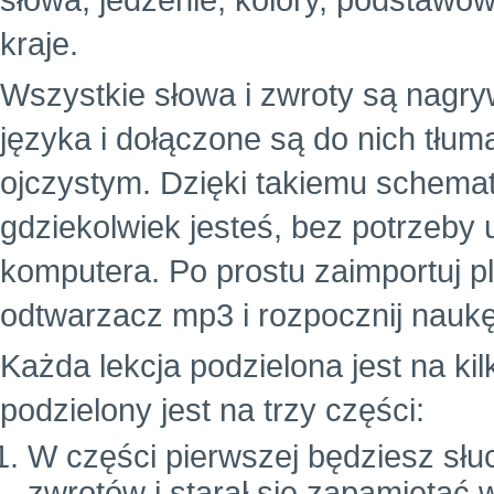
słowa, jedzenie, kolory, podstawowe
kraje.
Wszystkie słowa i zwroty są nagr
języka i dołączone są do nich tłu
ojczystym. Dzięki takiemu schema
gdziekolwiek jesteś, bez potrzeby
komputera. Po prostu zaimportuj p
odtwarzacz mp3 i rozpocznij naukę
Każda lekcja podzielona jest na ki
podzielony jest na trzy części:
W części pierwszej będziesz słuc
zwrotów i starał się zapamiętać