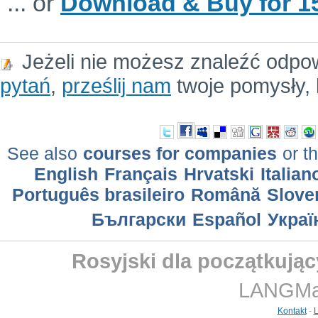
... or
Download & Buy for 15
Jeżeli nie możesz znaleźć odpo
pytań
,
prześlij nam
twoje pomysły, 
See also
courses for companies
or th
English
Français
Hrvatski
Italian
Português brasileiro
Română
Slove
Български
Еspañol
Украї
Rosyjski dla początkując
LANGMast
Kontakt
-
L