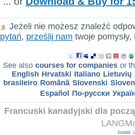
... or
Download & Buy for 15
Jeżeli nie możesz znaleźć odpo
pytań
,
prześlij nam
twoje pomysły, 
See also
courses for companies
or th
English
Hrvatski
Italiano
Lietuvių
brasileiro
Română
Slovenski
Slove
Еspañol
По-русски
Украї
Francuski kanadyjski dla począ
LANGMast
Kontakt
-
L