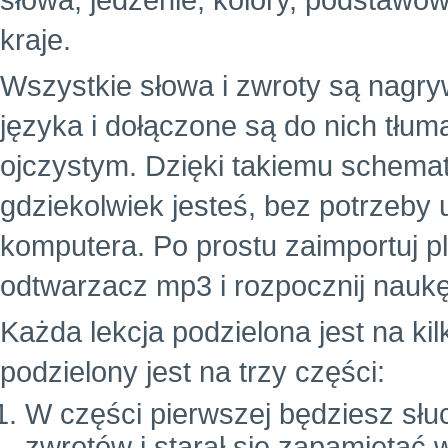
słowa, jedzenie, kolory, podstawowe
kraje.
Wszystkie słowa i zwroty są nagr
języka i dołączone są do nich tłu
ojczystym. Dzięki takiemu schema
gdziekolwiek jesteś, bez potrzeby
komputera. Po prostu zaimportuj p
odtwarzacz mp3 i rozpocznij naukę
Każda lekcja podzielona jest na ki
podzielony jest na trzy części:
W części pierwszej będziesz słuc
zwrotów i starał się zapamiętać