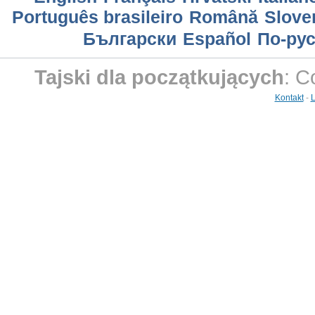
Português brasileiro
Română
Slove
Български
Еspañol
По-ру
Tajski dla początkujących
: C
Kontakt
-
L