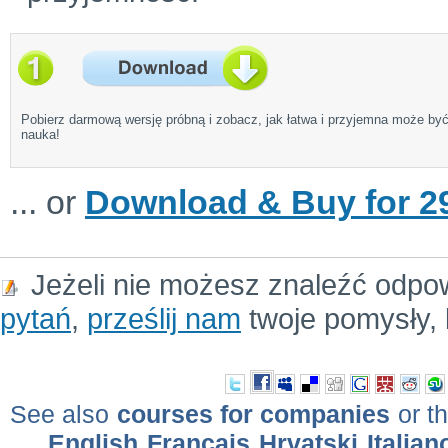
Pobierz darmową wersję próbną i zobacz, jak łatwa i przyjemna może by
nauka!
... or
Download & Buy for 29
Jeżeli nie możesz znaleźć odpo
pytań
,
prześlij nam
twoje pomysły, 
See also
courses for companies
or th
English
Français
Hrvatski
Italian