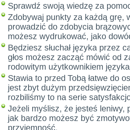
Sprawdź swoją wiedzę za pomo
Zdobywaj punkty za każdą grę, 
prowadzić do zdobycia brązowych
możesz wydrukować, jako dowód
Będziesz słuchał języka przez c
głos możesz zacząć mówić od za
rodowitym użytkownikiem języka
Stawia to przed Tobą łatwe do o
jest zbyt dużym przedsięwzięcie
rozbiliśmy to na serie satysfak
Jeżeli myślisz, że jesteś leniwy
jak bardzo możesz być zmotywow
przyjemność.