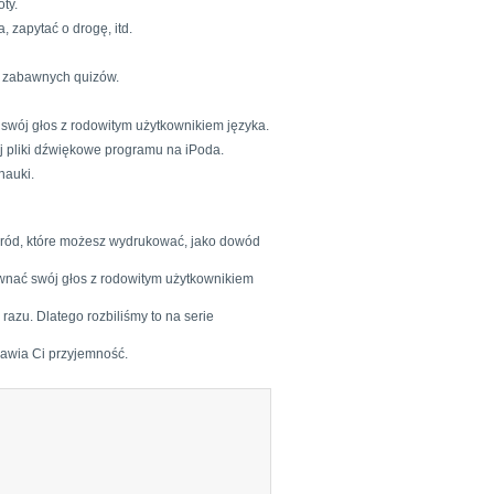
ty.
 zapytać o drogę, itd.
ą zabawnych quizów.
 swój głos z rodowitym użytkownikiem języka.
j pliki dźwiękowe programu na iPoda.
nauki.
agród, które możesz wydrukować, jako dowód
ównać swój głos z rodowitym użytkownikiem
azu. Dlatego rozbiliśmy to na serie
rawia Ci przyjemność.