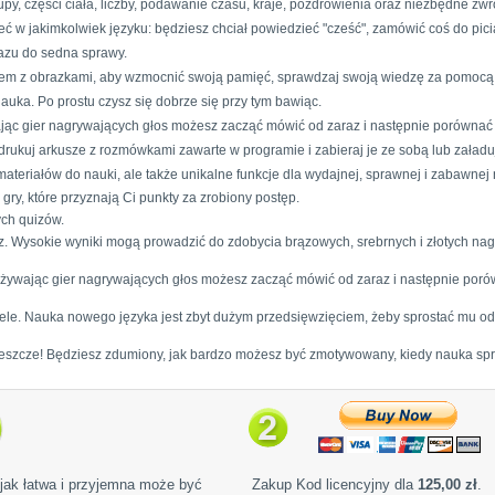
upy, części ciała, liczby, podawanie czasu, kraje, pozdrowienia oraz niezbędne zwro
ć w jakimkolwiek języku: będziesz chciał powiedzieć "cześć", zamówić coś do picia,
azu do sedna sprawy.
razem z obrazkami, aby wzmocnić swoją pamięć, sprawdzaj swoją wiedzę za pomoc
auka. Po prostu czysz się dobrze się przy tym bawiąc.
wając gier nagrywających głos możesz zacząć mówić od zaraz i następnie porównać
drukuj arkusze z rozmówkami zawarte w programie i zabieraj je ze sobą lub załadu
 materiałów do nauki, ale także unikalne funkcje dla wydajnej, sprawnej i zabawnej 
ry, które przyznają Ci punkty za zrobiony postęp.
ch quizów.
sz. Wysokie wyniki mogą prowadzić do zdobycia brązowych, srebrnych i złotych n
 używając gier nagrywających głos możesz zacząć mówić od zaraz i następnie por
cele. Nauka nowego języka jest zbyt dużym przedsięwzięciem, żeby sprostać mu od r
az jeszcze! Będziesz zdumiony, jak bardzo możesz być zmotywowany, kiedy nauka sp
jak łatwa i przyjemna może być
Zakup Kod licencyjny dla
125,00 zł
.