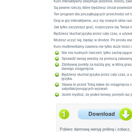
Kurs interaktywny obejmuje jedzenie, kolory, zak
Są pewne rzeczy, które będziesz chciał powiedzie
Ten program dla początkujących przechodzi od r
Graj w gry interaktywne, ucz się nowych słów 
Jak tylko zaczynasz grać, rozpoczyna się Twoja n
Będziesz słuchał języka przez cały czas, a uży
Możesz uczyć się, będąc w drodze. Po prostu wy
Kurs multimedialny zawiera nie tylko duże ilości
Nie ma nudnych ćwiczeń; tylko zachęcające g
Sprawdź swoją wiedzę za pomocą zabawny
Zdobywaj punkty za każdą grę, w którą gra
danego osiągnięcia.
Będziesz słuchał języka przez cały czas, a
języka.
Stawia to przed Tobą łatwe do osiągnięcia 
satysfakcjonujących wyzwań.
Jeżeli myślisz, że jesteś leniwy, pomyśl r
Pobierz darmową wersję próbną i zobacz, 