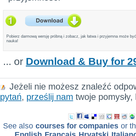
Pobierz darmową wersję próbną i zobacz, jak łatwa i przyjemna może by
nauka!
... or
Download & Buy for 29
Jeżeli nie możesz znaleźć odpo
pytań
,
prześlij nam
twoje pomysły, 
See also
courses for companies
or th
English
Français
Hrvatski
Italian