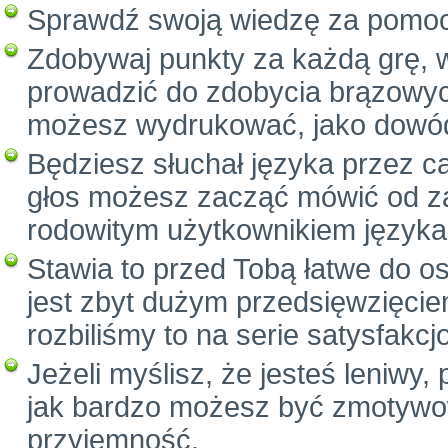
Sprawdź swoją wiedzę za pomo
Zdobywaj punkty za każdą grę, 
prowadzić do zdobycia brązowych
możesz wydrukować, jako dowód
Będziesz słuchał języka przez c
głos możesz zacząć mówić od za
rodowitym użytkownikiem języka
Stawia to przed Tobą łatwe do o
jest zbyt dużym przedsięwzięcie
rozbiliśmy to na serie satysfak
Jeżeli myślisz, że jesteś leniwy
jak bardzo możesz być zmotywow
przyjemność.