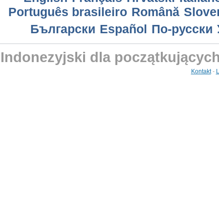
Português brasileiro
Română
Slove
Български
Еspañol
По-русски
Indonezyjski dla początkującyc
Kontakt
-
L