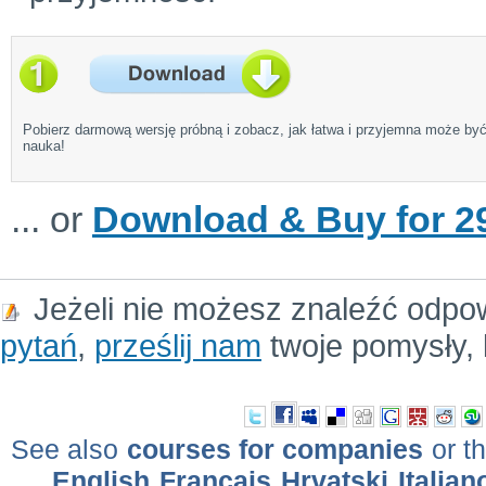
Pobierz darmową wersję próbną i zobacz, jak łatwa i przyjemna może by
nauka!
... or
Download & Buy for 29
Jeżeli nie możesz znaleźć odpo
pytań
,
prześlij nam
twoje pomysły, 
See also
courses for companies
or th
English
Français
Hrvatski
Italian