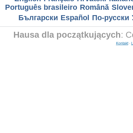
Português brasileiro
Română
Slove
Български
Еspañol
По-русски
Hausa dla początkujących
: C
Kontakt
-
L