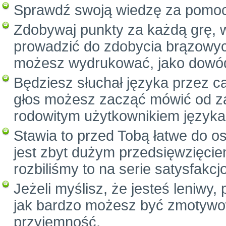
Sprawdź swoją wiedzę za pomo
Zdobywaj punkty za każdą grę, 
prowadzić do zdobycia brązowych
możesz wydrukować, jako dowód
Będziesz słuchał języka przez c
głos możesz zacząć mówić od za
rodowitym użytkownikiem języka
Stawia to przed Tobą łatwe do o
jest zbyt dużym przedsięwzięcie
rozbiliśmy to na serie satysfak
Jeżeli myślisz, że jesteś leniwy
jak bardzo możesz być zmotywow
przyjemność.