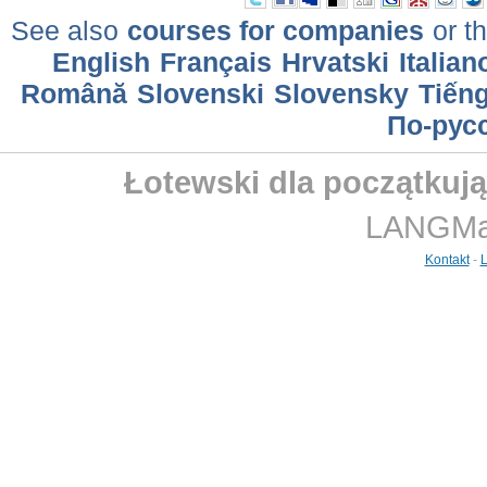
See also
courses for companies
or th
English
Français
Hrvatski
Italian
Română
Slovenski
Slovensky
Tiếng
По-рус
Łotewski dla początkuj
LANGMast
Kontakt
-
L