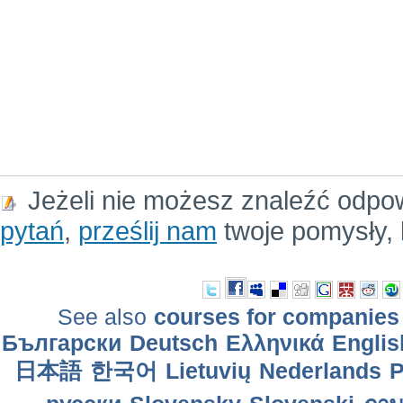
Jeżeli nie możesz znaleźć odpo
pytań
,
prześlij nam
twoje pomysły, 
See also
courses for companies
Български
Deutsch
Ελληνικά
Englis
日本語
한국어
Lietuvių
Nederlands
P