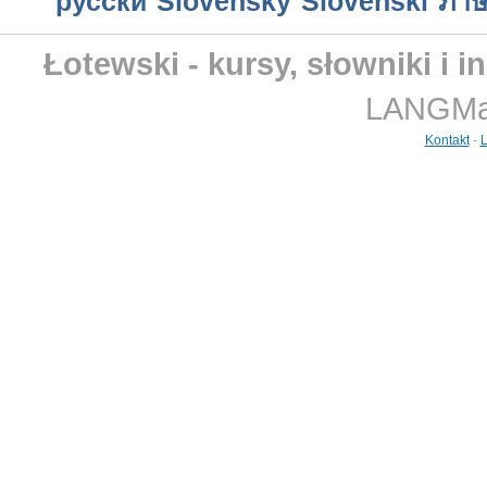
русски
Slovensky
Slovenski
ภาษ
Łotewski - kursy, słowniki i 
LANGMast
Kontakt
-
L